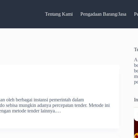
Tentang Kami
Pengadaan Barang/Jasa
P
T
A
b
b
m
p
 oleh berbagai instansi pemerintah dalam
I
do sebisa mungkin adanya percepatan tender. Metode ini
dengan metode tender lainnya.…