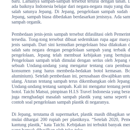
baru. Lamanya sampah-sampah tersebut terurai dengan tanah. 
ada baiknya Indonesia belajar dari negara-negara maju yang di
salah satunya Jepang. Di Jepang, pengelolaan sampah sudah 
Jepang, sampah biasa dibedakan berdasarkan jenisnya. Ada sam
sampah organik.
Pembedaan jenis-jenis sampah tersebut difasilitasi oleh Pemer
tersedia. Tong-tong tersebut dibuat sedemikian rupa agar masy
jenis sampah. Dari sini kemudian pengelolaan bisa dilakukan
salah satu negara dengan pengelolaan sampah yang terbaik d
pengelolaan, Jepang telah membuat kebijakan yang bertuju
Pengelolaan sampah telah dimulai dengan serius oleh Jepang
sebuah Undang-undang yang mengatur tentang cara pembua
konsumen yang harus membeda-bedakan botol kemasan. Botol
aluminium). Setelah pembedaan ini, perusahaan diwajibkan unt
ulang. Aturan tentang sampah terus dikembangkan oleh Jepa
Undang-undang tentang sampah. Kali ini mengatur tentang pembun
botol. Taichi Matsui, pimpinan H.I.S Travel Indonesia yang be
juga menghadapi masalah sampah plastik yang sama seperti 
contoh soal pengelolaan sampah plastik di negaranya.
Di Jepang, terutama di supermarket, plastik masih dibagikan sec
mulai dihargai 200 rupiah per plastiknya. “Setelah 2020, Pem
kantung plastik,” kata Taichi. Kebijakan ini terbukti banyak 
yang banyak dihasilkan oleh toko-toko.