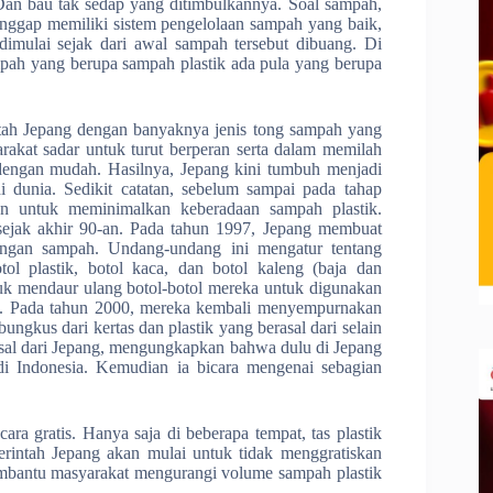
Dan bau tak sedap yang ditimbulkannya. Soal sampah,
anggap memiliki sistem pengelolaan sampah yang baik,
dimulai sejak dari awal sampah tersebut dibuang. Di
pah yang berupa sampah plastik ada pula yang berupa
intah Jepang dengan banyaknya jenis tong sampah yang
arakat sadar untuk turut berperan serta dalam memilah
 dengan mudah. Hasilnya, Jepang kini tumbuh menjadi
i dunia. Sedikit catatan, sebelum sampai pada tahap
an untuk meminimalkan keberadaan sampah plastik.
 sejak akhir 90-an. Pada tahun 1997, Jepang membuat
ngan sampah. Undang-undang ini mengatur tentang
 plastik, botol kaca, dan botol kaleng (baja dan
uk mendaur ulang botol-botol mereka untuk digunakan
ng. Pada tahun 2000, mereka kembali menyempurnakan
gkus dari kertas dan plastik yang berasal dari selain
rasal dari Jepang, mengungkapkan bahwa dulu di Jepang
di Indonesia. Kemudian ia bicara mengenai sebagian
ara gratis. Hanya saja di beberapa tempat, tas plastik
erintah Jepang akan mulai untuk tidak menggratiskan
membantu masyarakat mengurangi volume sampah plastik