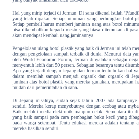
Hal yang mirip terjadi di Jerman. Di sana dikenal istilah ‘Pfand
yang telah dipakai. Setiap minuman yang berbungkus botol pla
Setiap pembeli harus memberi jaminan uang atas botol minum
bisa dikembalikan kepada mesin yang biasa ditemukan di pasa
akan mendapat kembali uang jaminannya.
Pengelolaan ulang botol plastik yang baik di Jerman ini telah me
dengan pengelolaan sampah terbaik di dunia. Menurut data y
oleh World Economic Forum, Jerman dinyatakan sebagai neg
menyentuh lebih dari 50 persen. Sebagian besarnya tentu disumba
Apa yang terjadi dengan Jepang dan Jerman tentu bukan hal yan
dalam memilah sampah menjadi organik dan organik di Jep
jaminan atas botol plastik yang mereka gunakan, merupakan ha
mudah dari pemerintahan di sana.
Di Jepang misalnya, sudah sejak tahun 2007 ada kampanye 
sendiri. Mereka kerap menyebutnya dengan ecobag atau mybag
Baik melalui media elektronik maupun cetak. Sementara itu 
yang baik sampai pada cara pembagian buku kecil yang dibagi-
pada warga setempat. Tentu edukasi mereka adalah tentang 
mereka hasilkan sendiri.