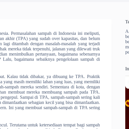
T
A
esia. Permasalahan sampah di Indonesia ini meliputi,
b
n akhir (TPA) yang sudah over kapasitas, dan belum
b
m lagi ditambah dengan masalah-masalah yang terjadi
m
ak mereka tidak terpenuhi, jalanan yang dilewati truk
p
udian menimbulkan pertanyaan, bagaimana sebenarnya
a? Lalu, bagaimana sebaiknya pengelolaan sampah di
I
pat. Kalau tidak dibakar, ya dibuang ke TPA. Praktik
a yang masih memiliki lahan yang luas, yang memiliki
h-sampah mereka sendiri. Sementara di kota, dengan
lahan membuat mereka membuang sampah pada TPA.
 pengepul. Sampai di TPA, sampah-sampah sering kali
n dimanfaatkan sebagian kecil yang bisa dimanfaatkan.
odern. Ini yang membuat sampah-sampah di TPA sering
ul. Terutama untuk ketersediaan tempat bagi sampah