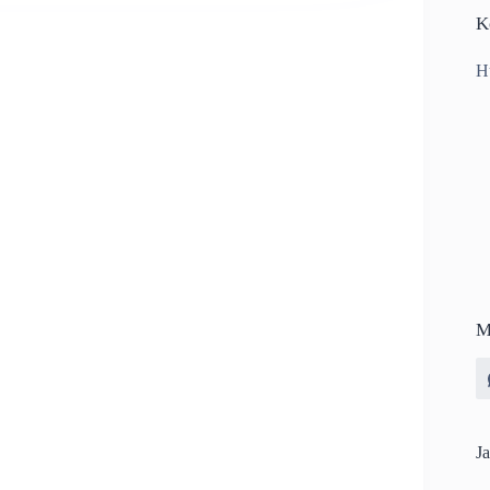
K
H
M
Ja