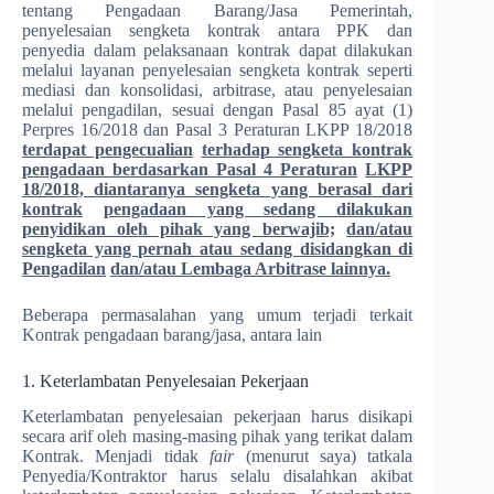
tentang Pengadaan Barang/Jasa Pemerintah,
penyelesaian sengketa kontrak antara PPK dan
penyedia dalam pelaksanaan kontrak dapat dilakukan
melalui layanan penyelesaian sengketa kontrak seperti
mediasi dan konsolidasi, arbitrase, atau penyelesaian
melalui pengadilan, sesuai dengan Pasal 85 ayat (1)
Perpres 16/2018 dan Pasal 3 Peraturan LKPP 18/2018
terdapat pengecualian
terhadap sengketa kontrak
pengadaan berdasarkan Pasal 4 Peraturan
LKPP
18/2018, diantaranya sengketa yang berasal dari
kontrak
pengadaan yang sedang dilakukan
penyidikan oleh pihak yang berwajib;
dan/atau
sengketa yang pernah atau sedang disidangkan di
Pengadilan
dan/atau Lembaga Arbitrase lainnya.
Beberapa permasalahan yang umum terjadi terkait
Kontrak pengadaan barang/jasa, antara lain
1. Keterlambatan Penyelesaian Pekerjaan
Keterlambatan penyelesaian pekerjaan harus disikapi
secara arif oleh masing-masing pihak yang terikat dalam
Kontrak. Menjadi tidak
fair
(menurut saya) tatkala
Penyedia/Kontraktor harus selalu disalahkan akibat