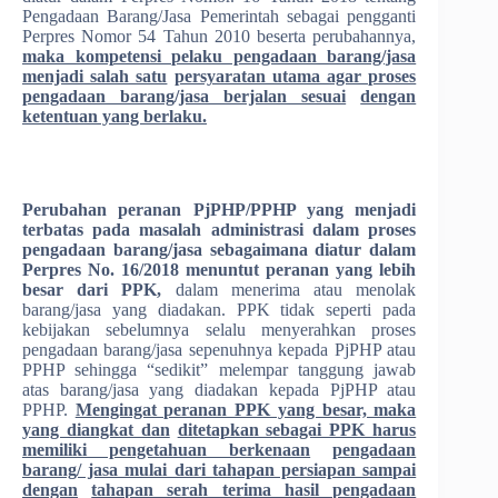
Pengadaan Barang/Jasa Pemerintah sebagai pengganti
Perpres Nomor 54 Tahun 2010 beserta perubahannya,
maka kompetensi pelaku pengadaan barang/jasa
menjadi salah satu
persyaratan utama agar proses
pengadaan barang/jasa berjalan sesuai
dengan
ketentuan yang berlaku.
Perubahan peranan PjPHP/PPHP yang menjadi
terbatas pada masalah administrasi dalam proses
pengadaan barang/jasa sebagaimana diatur dalam
Perpres No. 16/2018 menuntut peranan yang lebih
besar dari PPK,
dalam menerima atau menolak
barang/jasa yang diadakan. PPK tidak seperti pada
kebijakan sebelumnya selalu menyerahkan proses
pengadaan barang/jasa sepenuhnya kepada PjPHP atau
PPHP sehingga “sedikit” melempar tanggung jawab
atas barang/jasa yang diadakan kepada PjPHP atau
PPHP.
Mengingat peranan PPK yang besar, maka
yang diangkat dan
ditetapkan sebagai PPK harus
memiliki pengetahuan berkenaan
pengadaan
barang/ jasa mulai dari tahapan persiapan sampai
dengan
tahapan serah terima hasil pengadaan