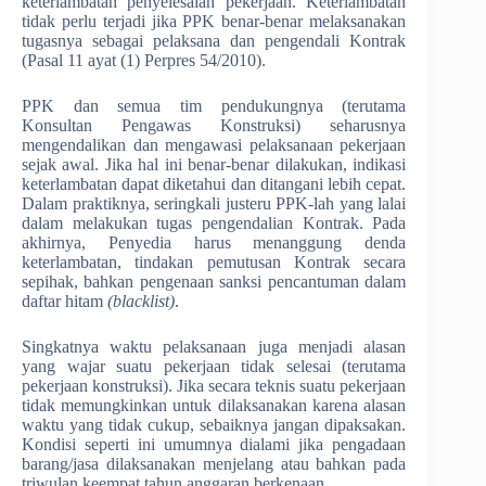
keterlambatan penyelesaian pekerjaan. Keterlambatan
tidak perlu terjadi jika PPK benar-benar melaksanakan
tugasnya sebagai pelaksana dan pengendali Kontrak
(Pasal 11 ayat (1) Perpres 54/2010).
PPK dan semua tim pendukungnya (terutama
Konsultan Pengawas Konstruksi) seharusnya
mengendalikan dan mengawasi pelaksanaan pekerjaan
sejak awal. Jika hal ini benar-benar dilakukan, indikasi
keterlambatan dapat diketahui dan ditangani lebih cepat.
Dalam praktiknya, seringkali justeru PPK-lah yang lalai
dalam melakukan tugas pengendalian Kontrak. Pada
akhirnya, Penyedia harus menanggung denda
keterlambatan, tindakan pemutusan Kontrak secara
sepihak, bahkan pengenaan sanksi pencantuman dalam
daftar hitam
(blacklist)
.
Singkatnya waktu pelaksanaan juga menjadi alasan
yang wajar suatu pekerjaan tidak selesai (terutama
pekerjaan konstruksi). Jika secara teknis suatu pekerjaan
tidak memungkinkan untuk dilaksanakan karena alasan
waktu yang tidak cukup, sebaiknya jangan dipaksakan.
Kondisi seperti ini umumnya dialami jika pengadaan
barang/jasa dilaksanakan menjelang atau bahkan pada
triwulan keempat tahun anggaran berkenaan