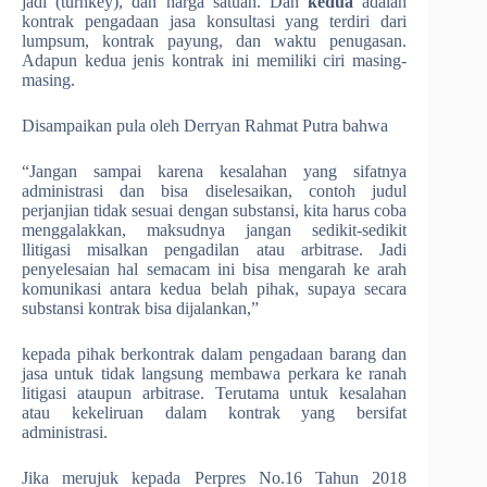
jadi (turnkey), dan harga satuan. Dan
kedua
adalah
kontrak pengadaan jasa konsultasi yang terdiri dari
lumpsum, kontrak payung, dan waktu penugasan.
Adapun kedua jenis kontrak ini memiliki ciri masing-
masing.
Disampaikan pula oleh Derryan Rahmat Putra bahwa
“Jangan sampai karena kesalahan yang sifatnya
administrasi dan bisa diselesaikan, contoh judul
perjanjian tidak sesuai dengan substansi, kita harus coba
menggalakkan, maksudnya jangan sedikit-sedikit
llitigasi misalkan pengadilan atau arbitrase. Jadi
penyelesaian hal semacam ini bisa mengarah ke arah
komunikasi antara kedua belah pihak, supaya secara
substansi kontrak bisa dijalankan,”
kepada pihak berkontrak dalam pengadaan barang dan
jasa untuk tidak langsung membawa perkara ke ranah
litigasi ataupun arbitrase. Terutama untuk kesalahan
atau kekeliruan dalam kontrak yang bersifat
administrasi.
Jika merujuk kepada Perpres No.16 Tahun 2018