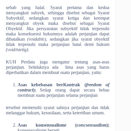
sebab yang halal. Syarat pertama dan kedua
menyangkut subyek, sehingga disebut sebagai Syarat
Subyektif, sedangkan syarat ketiga dan keempat
menyangkut obyek maka disebut sebagai Syarat
Obyektif. Jika persyaratan subyektif tidak terpenuhi
maka konsekuensi hukumnya adalah perjanjian dapat
dibatalkan
(voidable)
, sedangkan jika syarat obyektif
tidak terpenuhi maka perjanjian batal demi hukum
(void/nietig)
.
KUH Perdata juga mengatur tentang asas-asas
perjanjian
.
Setidaknya ada lima asas yang harus
diperhatikan dalam membuat suatu perjanjian, yaitu:
Asas kebebasan berKontrak (
freedom of
contract
);
Setiap orang dapat secara bebas
membuat suatu perjanjian selama perjanjian
tersebut memenuhi syarat sahnya perjanjian dan tidak
melanggar hukum, kesusilaan, serta ketertiban umum.
Asas konsensualisme (
concsensualism
);
konsensualisme berarti