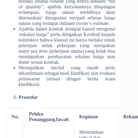
berlaku sebatas volume yang tertera didalam “bill
of quantity”, apabila kenyataannya dilapangan
terlampaui, harga satuan selebihnya akan
disesuaikan/ dinegosiasi menjadi sebesar harga
satuan yang terdapat didalam owner’s estimate.
Apabila dalam kontrak terdapat kausul mengenai
:eskalasi harga” perlu diingatkan Kembali kepada
kontraktor bahwa klausul ini hanya berlaku untuk
pekerjaan untuk pekerjaan yang merupakan
major pay item (pekerjaan utama) yang kelak bisa
mendapatkan pembayaran eskalasi harga atau
diatur sesuai kontrak.
Meneguhkan hal-hal yang masih perlu
dikonfirmasi sebagai hasil klarifikasi dan evaluasi
penawaran (sesuai dengan berita acara
klarifikasi).
Prosedur
Pelaku
No.
Kegiatan
Rekam
PenanggungJawab
Menentukan
jadwal dan