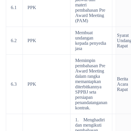
materi
6.1
PPK
pembahasan Pre
Award Meeting
(PAM)
Membuat
Syarat
undangan
6.2
PPK
Undan
kepada penyedia
Rapat
jasa
Memimpin
pembahasan Pre
Award Meeting
dalam rangka
Berita
memantapkan
6.3
PPK
Acara
diterbitkannya
Rapat
SPPBJ seta
persiapan
penandatanganan
kontrak.
1. Menghadiri
dan mengikuti
pembahasan