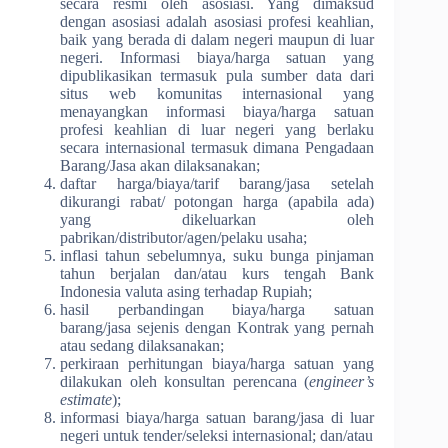
secara resmi oleh asosiasi. Yang dimaksud
dengan asosiasi adalah asosiasi profesi keahlian,
baik yang berada di dalam negeri maupun di luar
negeri. Informasi biaya/harga satuan yang
dipublikasikan termasuk pula sumber data dari
situs web komunitas internasional yang
menayangkan informasi biaya/harga satuan
profesi keahlian di luar negeri yang berlaku
secara internasional termasuk dimana Pengadaan
Barang/Jasa akan dilaksanakan;
daftar harga/biaya/tarif barang/jasa setelah
dikurangi rabat/ potongan harga (apabila ada)
yang dikeluarkan oleh
pabrikan/distributor/agen/pelaku usaha;
inflasi tahun sebelumnya, suku bunga pinjaman
tahun berjalan dan/atau kurs tengah Bank
Indonesia valuta asing terhadap Rupiah;
hasil perbandingan biaya/harga satuan
barang/jasa sejenis dengan Kontrak yang pernah
atau sedang dilaksanakan;
perkiraan perhitungan biaya/harga satuan yang
dilakukan oleh konsultan perencana (
engineer’s
estimate
);
informasi biaya/harga satuan barang/jasa di luar
negeri untuk tender/seleksi internasional; dan/atau