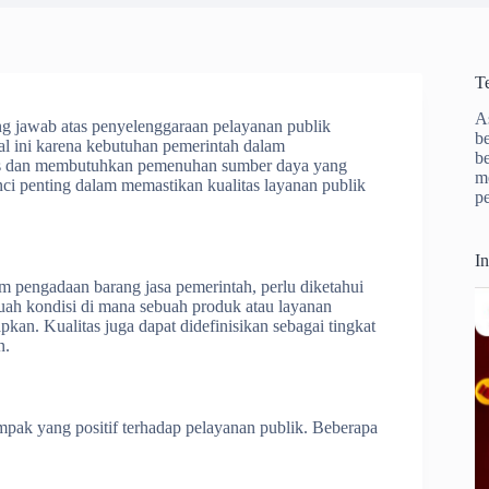
T
A
ng jawab atas penyelenggaraan pelayanan publik
b
l ini karena kebutuhan pemerintah dalam
b
eks dan membutuhkan pemenuhan sumber daya yang
m
nci penting dalam memastikan kualitas layanan publik
p
I
m pengadaan barang jasa pemerintah, perlu diketahui
ebuah kondisi di mana sebuah produk atau layanan
pkan. Kualitas juga dapat didefinisikan sebagai tingkat
n.
mpak yang positif terhadap pelayanan publik. Beberapa