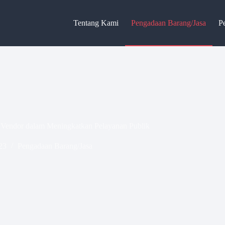
Tentang Kami
Pengadaan Barang/Jasa
P
n Vendor dalam Meningkatkan Pelayanan Publik
23
Pengadaan Barang/Jasa