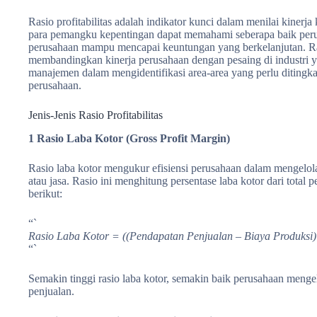
Rasio profitabilitas adalah indikator kunci dalam menilai kiner
para pemangku kepentingan dapat memahami seberapa baik peru
perusahaan mampu mencapai keuntungan yang berkelanjutan. Ras
membandingkan kinerja perusahaan dengan pesaing di industri yan
manajemen dalam mengidentifikasi area-area yang perlu ditingk
perusahaan.
Jenis-Jenis Rasio Profitabilitas
1 Rasio Laba Kotor (Gross Profit Margin)
Rasio laba kotor mengukur efisiensi perusahaan dalam mengelol
atau jasa. Rasio ini menghitung persentase laba kotor dari tota
berikut:
“`
Rasio Laba Kotor = ((Pendapatan Penjualan – Biaya Produksi)
“`
Semakin tinggi rasio laba kotor, semakin baik perusahaan meng
penjualan.