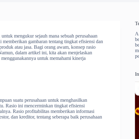
T
A
kan untuk mengukur sejauh mana sebuah perusahaan
b
i memberikan gambaran tentang tingkat efisiensi dan
b
produk atau jasa. Bagi orang awam, konsep rasio
m
Namun, dalam artikel ini, kita akan menjelaskan
p
cara menggunakannya untuk memahami kinerja
I
ampuan suatu perusahaan untuk menghasilkan
u. Rasio ini mencerminkan tingkat efisiensi
lnya. Rasio profitabilitas memberikan informasi
stor, dan kreditor, tentang seberapa baik perusahaan