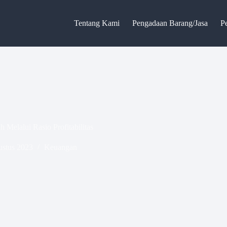
Tentang Kami
Pengadaan Barang/Jasa
P
Melalui Rasio Profitabilitas
ustus 2023
Keuangan