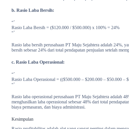
b. Rasio Laba Bersih:
“`
Rasio Laba Bersih = ($120.000 / $500.000) x 100% = 24%
“`
Rasio laba bersih perusahaan PT Maju Sejahtera adalah 24%, 
bersih sebesar 24% dari total pendapatan penjualan setelah me
c. Rasio Laba Operasional:
“`
Rasio Laba Operasional = (($500.000 – $200.000 – $50.000 – 
“`
Rasio laba operasional perusahaan PT Maju Sejahtera adalah 
menghasilkan laba operasional sebesar 48% dari total pendapat
biaya pemasaran, dan biaya administrasi.
Kesimpulan
Rasio profitabilitas adalah alat yang sangat penting dalam meng