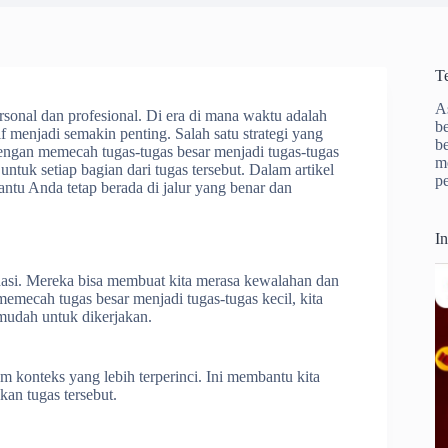
T
A
onal dan profesional. Di era di mana waktu adalah
b
 menjadi semakin penting. Salah satu strategi yang
b
 dengan memecah tugas-tugas besar menjadi tugas-tugas
m
ntuk setiap bagian dari tugas tersebut. Dalam artikel
p
antu Anda tetap berada di jalur yang benar dan
I
dasi. Mereka bisa membuat kita merasa kewalahan dan
mecah tugas besar menjadi tugas-tugas kecil, kita
mudah untuk dikerjakan.
konteks yang lebih terperinci. Ini membantu kita
an tugas tersebut.