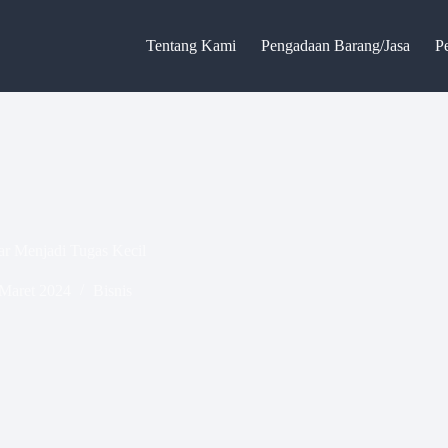
Tentang Kami
Pengadaan Barang/Jasa
P
r Menjadi Tugas Kecil
Maret 2024
Bisnis