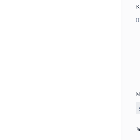
K
H
M
Ja