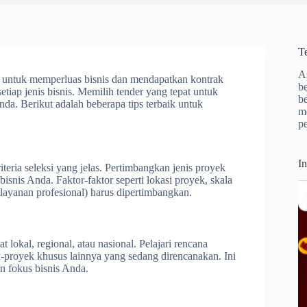
T
A
n untuk memperluas bisnis dan mendapatkan kontrak
b
iap jenis bisnis. Memilih tender yang tepat untuk
b
nda. Berikut adalah beberapa tips terbaik untuk
m
p
I
teria seleksi yang jelas. Pertimbangkan jenis proyek
isnis Anda. Faktor-faktor seperti lokasi proyek, skala
 layanan profesional) harus dipertimbangkan.
t lokal, regional, atau nasional. Pelajari rencana
k-proyek khusus lainnya yang sedang direncanakan. Ini
n fokus bisnis Anda.