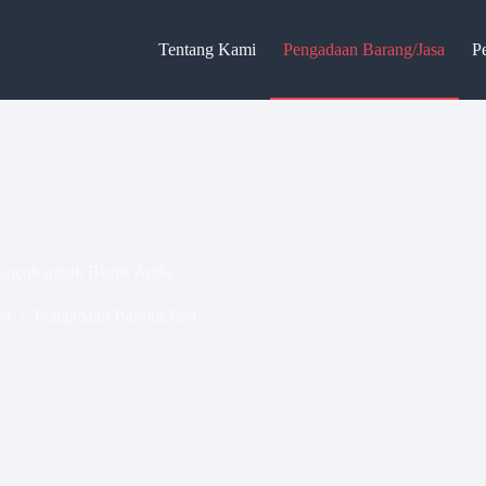
Tentang Kami
Pengadaan Barang/Jasa
P
Cocok untuk Bisnis Anda
24
Pengadaan Barang/Jasa