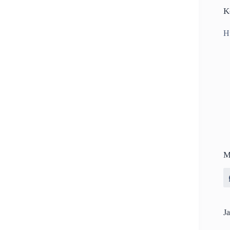
K
H
M
Ja