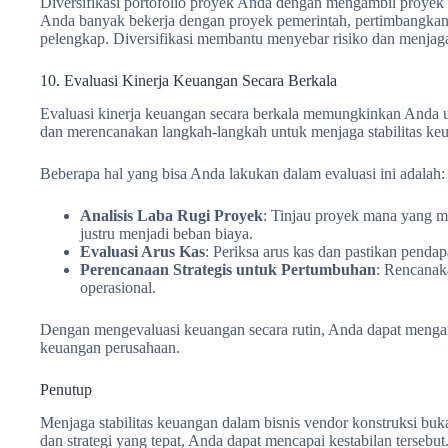
Diversifikasi portofolio proyek Anda dengan mengambil proyek da
Anda banyak bekerja dengan proyek pemerintah, pertimbangkan 
pelengkap. Diversifikasi membantu menyebar risiko dan menjaga 
10. Evaluasi Kinerja Keuangan Secara Berkala
Evaluasi kinerja keuangan secara berkala memungkinkan Anda 
dan merencanakan langkah-langkah untuk menjaga stabilitas ke
Beberapa hal yang bisa Anda lakukan dalam evaluasi ini adalah:
Analisis Laba Rugi Proyek
: Tinjau proyek mana yang 
justru menjadi beban biaya.
Evaluasi Arus Kas
: Periksa arus kas dan pastikan pendap
Perencanaan Strategis untuk Pertumbuhan
: Rencanak
operasional.
Dengan mengevaluasi keuangan secara rutin, Anda dapat mengam
keuangan perusahaan.
Penutup
Menjaga stabilitas keuangan dalam bisnis vendor konstruksi bu
dan strategi yang tepat, Anda dapat mencapai kestabilan tersebu