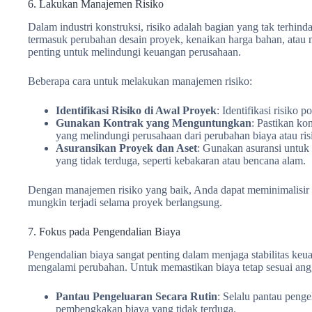
6. Lakukan Manajemen Risiko
Dalam industri konstruksi, risiko adalah bagian yang tak terhind
termasuk perubahan desain proyek, kenaikan harga bahan, atau
penting untuk melindungi keuangan perusahaan.
Beberapa cara untuk melakukan manajemen risiko:
Identifikasi Risiko di Awal Proyek
: Identifikasi risiko 
Gunakan Kontrak yang Menguntungkan
: Pastikan ko
yang melindungi perusahaan dari perubahan biaya atau risi
Asuransikan Proyek dan Aset
: Gunakan asuransi untuk 
yang tidak terduga, seperti kebakaran atau bencana alam.
Dengan manajemen risiko yang baik, Anda dapat meminimalisir d
mungkin terjadi selama proyek berlangsung.
7. Fokus pada Pengendalian Biaya
Pengendalian biaya sangat penting dalam menjaga stabilitas keua
mengalami perubahan. Untuk memastikan biaya tetap sesuai ang
Pantau Pengeluaran Secara Rutin
: Selalu pantau penge
pembengkakan biaya yang tidak terduga.