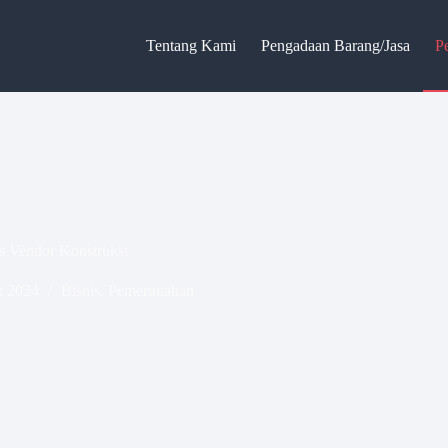
Tentang Kami
Pengadaan Barang/Jasa
P
is Vendor Konstruksi
r 2024
Bisnis
,
Pemerintahan