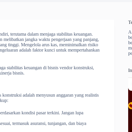
T
A
ndiri, terutama dalam menjaga stabilitas keuangan.
b
an melibatkan jangka waktu pengerjaan yang panjang,
b
yang tinggi. Mengelola arus kas, meminimalkan risiko
m
ngeluaran adalah faktor kunci untuk mempertahankan
p
ga stabilitas keuangan di bisnis vendor konstruksi,
I
nerja bisnis.
 konstruksi adalah menyusun anggaran yang realistis
akup:
rdasarkan kondisi pasar terkini. Jangan lupa
esuai, termasuk asuransi, tunjangan, dan biaya