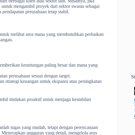
ri berbagai klien atau sektor lain. Misalnya, jika
untuk mengambil proyek dari sektor swasta sebagai
pendapatan perusahaan tetap stabil.
untuk melihat area mana yang membutuhkan perbaikan
uangan.
memberikan keuntungan paling besar dan mana yang
atan perusahaan sesuai dengan target.
S
an strategi keuangan untuk ekspansi atau peningkatan
bil tindakan proaktif untuk menjaga kestabilan
kanlah tugas yang mudah, tetapi dengan perencanaan
t. Menerapkan anggaran yang detail, mengelola arus