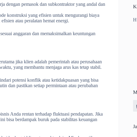
erja dengan pemasok dan subkontraktor yang andal dan
K
ode konstruksi yang efisien untuk mengurangi biaya
H
fisien atau peralatan hemat energi.
 sesuai anggaran dan memaksimalkan keuntungan
utama jika klien adalah pemerintah atau perusahaan
aktu, yang membantu menjaga arus kas tetap stabil.
dari potensi konflik atau ketidakpuasan yang bisa
in dan pastikan setiap permintaan atau perubahan
M
snis Anda rentan terhadap fluktuasi pendapatan. Jika
 ini bisa berdampak buruk pada stabilitas keuangan
Ja