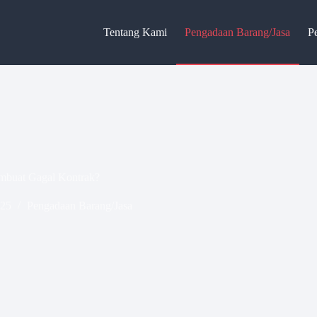
Tentang Kami
Pengadaan Barang/Jasa
P
mbuat Gagal Kontrak?
025
Pengadaan Barang/Jasa