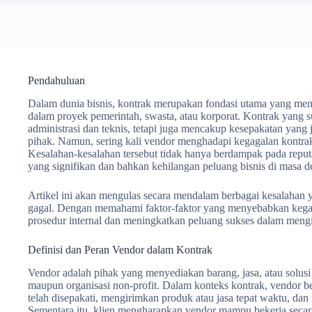
Pendahuluan
Dalam dunia bisnis, kontrak merupakan fondasi utama yang meng
dalam proyek pemerintah, swasta, atau korporat. Kontrak yang 
administrasi dan teknis, tetapi juga mencakup kesepakatan yang 
pihak. Namun, sering kali vendor menghadapi kegagalan kontrak
Kesalahan-kesalahan tersebut tidak hanya berdampak pada reputas
yang signifikan dan bahkan kehilangan peluang bisnis di masa d
Artikel ini akan mengulas secara mendalam berbagai kesalahan 
gagal. Dengan memahami faktor-faktor yang menyebabkan kegag
prosedur internal dan meningkatkan peluang sukses dalam meng
Definisi dan Peran Vendor dalam Kontrak
Vendor adalah pihak yang menyediakan barang, jasa, atau solusi 
maupun organisasi non-profit. Dalam konteks kontrak, vendor 
telah disepakati, mengirimkan produk atau jasa tepat waktu, dan 
Sementara itu, klien mengharapkan vendor mampu bekerja secar