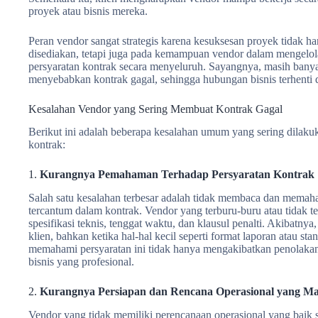
proyek atau bisnis mereka.
Peran vendor sangat strategis karena kesuksesan proyek tidak h
disediakan, tetapi juga pada kemampuan vendor dalam mengelol
persyaratan kontrak secara menyeluruh. Sayangnya, masih bany
menyebabkan kontrak gagal, sehingga hubungan bisnis terhenti 
Kesalahan Vendor yang Sering Membuat Kontrak Gagal
Berikut ini adalah beberapa kesalahan umum yang sering dilak
kontrak:
1.
Kurangnya Pemahaman Terhadap Persyaratan Kontrak
Salah satu kesalahan terbesar adalah tidak membaca dan mema
tercantum dalam kontrak. Vendor yang terburu-buru atau tidak te
spesifikasi teknis, tenggat waktu, dan klausul penalti. Akibat
klien, bahkan ketika hal-hal kecil seperti format laporan atau st
memahami persyaratan ini tidak hanya mengakibatkan penolakan k
bisnis yang profesional.
2.
Kurangnya Persiapan dan Rencana Operasional yang M
Vendor yang tidak memiliki perencanaan operasional yang baik 