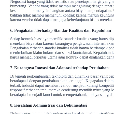
Negosiasi harga yang tidak realistis atau penetapan harga yang 
bumerang. Vendor yang tidak mampu menghitung dengan tepat s
kesulitan untuk menyeimbangkan antara biaya dan pendapatan. 
bahkan tidak mampu memenuhi kontrak karena margin keuntunga
karena vendor tidak dapat menjaga keberlanjutan bisnis mereka.
6.
Pengabaian Terhadap Standar Kualitas dan Kepatuhan
Setiap kontrak biasanya memiliki standar kualitas yang harus d
menekan biaya atau karena kurangnya pengawasan internal akan 
Pengabaian terhadap standar kualitas tidak hanya berdampak pada
menimbulkan klaim hukum dan sanksi kontraktual. Kepatuhan ter
harus menjadi prioritas utama agar kontrak dapat dijalankan deng
7.
Kurangnya Inovasi dan Adaptasi terhadap Perubahan
Di tengah perkembangan teknologi dan dinamika pasar yang cep
beradaptasi dengan perubahan akan tertinggal. Kegagalan dalam 
terbaik industri dapat membuat vendor menjadi kurang kompetitif
responsif terhadap tren, mereka cenderung memilih mitra yang 
beradaptasi menjadi kunci untuk mempertahankan daya saing da
8.
Kesalahan Administrasi dan Dokumentasi
Dokumentasi yang tidak lengkap atau kesalahan administratif se