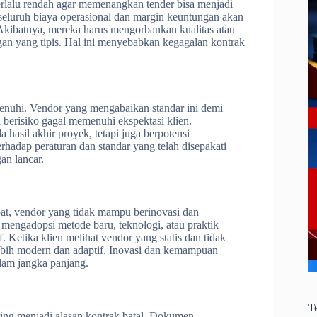
terlalu rendah agar memenangkan tender bisa menjadi
eluruh biaya operasional dan margin keuntungan akan
Akibatnya, mereka harus mengorbankan kualitas atau
n yang tipis. Hal ini menyebabkan kegagalan kontrak
ipenuhi. Vendor yang mengabaikan standar ini demi
berisiko gagal memenuhi ekspektasi klien.
 hasil akhir proyek, tetapi juga berpotensi
hadap peraturan dan standar yang telah disepakati
an lancar.
at, vendor yang tidak mampu berinovasi dan
mengadopsi metode baru, teknologi, atau praktik
. Ketika klien melihat vendor yang statis dan tidak
lebih modern dan adaptif. Inovasi dan kemampuan
lam jangka panjang.
T
ring menjadi alasan kontrak batal. Dokumen