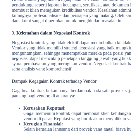
pendukung, seperti laporan keuangan, sertifikasi, atau dokumen l
membuat klien meragukan kredibilitas vendor. Kesalahan administ
kurangnya profesionalisme dan persiapan yang matang. Oleh kare
dan akurat sangat diperlukan untuk menghindari masalah ini.
9.
Kelemahan dalam Negosiasi Kontrak
Negosiasi kontrak yang tidak efektif dapat menimbulkan ketidak
Vendor yang tidak memiliki strategi negosiasi yang baik mungki
menguntungkan, sehingga menempatkan mereka pada posisi yang
negosiasi dapat mencakup penetapan tanggung jawab yang tidak 
syarat pembayaran yang merugikan vendor. Negosiasi kontrak ha
serta analisis yang komprehensif.
Dampak Kegagalan Kontrak terhadap Vendor
Gagalnya kontrak bukan hanya berdampak pada satu proyek saja
panjang bagi vendor, di antaranya:
Kerusakan Reputasi:
Gagal memenuhi kontrak dapat membuat klien kehilangan 
vendor di pasar. Reputasi yang buruk akan menyulitkan 
Kerugian Finansial:
Selain kerugian langsung dari proyek yang gagal, biaya 