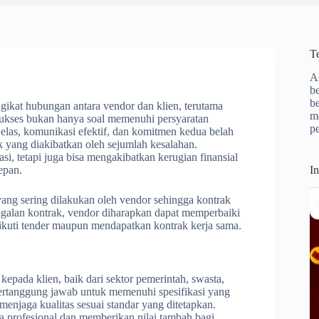
T
A
b
b
ikat hubungan antara vendor dan klien, terutama
m
sukses bukan hanya soal memenuhi persyaratan
p
jelas, komunikasi efektif, dan komitmen kedua belah
 yang diakibatkan oleh sejumlah kesalahan.
i, tetapi juga bisa mengakibatkan kerugian finansial
epan.
I
yang sering dilakukan oleh vendor sehingga kontrak
alan kontrak, vendor diharapkan dapat memperbaiki
ikuti tender maupun mendapatkan kontrak kerja sama.
kepada klien, baik dari sektor pemerintah, swasta,
bertanggung jawab untuk memenuhi spesifikasi yang
menjaga kualitas sesuai standar yang ditetapkan.
a profesional dan memberikan nilai tambah bagi