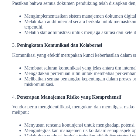
Pastikan bahwa semua dokumen pendukung telah disiapkan denga
Mengimplementasikan sistem manajemen dokumen digital 
Melakukan audit internal secara berkala untuk memastik
terpenuhi.
Melatih staf administrasi untuk menjaga akurasi dan kete
3.
Peningkatan Komunikasi dan Kolaborasi
Komunikasi yang efektif merupakan kunci keberhasilan dalam se
Membuat saluran komunikasi yang jelas antara tim internal
Mengadakan pertemuan rutin untuk membahas perkembanga
Melibatkan semua pemangku kepentingan dalam proses pen
miskomunikasi.
4.
Penerapan Manajemen Risiko yang Komprehensif
Vendor perlu mengidentifikasi, mengukur, dan memitigasi risiko
meliputi:
Menyusun rencana kontinjensi untuk menghadapi potensi
Mengintegrasikan manajemen risiko dalam setiap aspek op
Melakukan evaluasi berkala terhadap efektivitas strategi mit