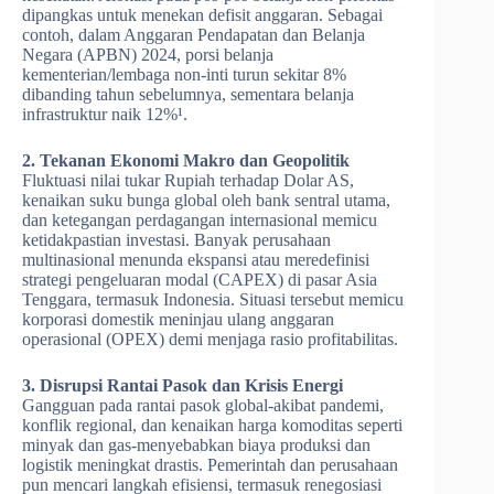
dipangkas untuk menekan defisit anggaran. Sebagai
contoh, dalam Anggaran Pendapatan dan Belanja
Negara (APBN) 2024, porsi belanja
kementerian/lembaga non-inti turun sekitar 8%
dibanding tahun sebelumnya, sementara belanja
infrastruktur naik 12%¹.
2. Tekanan Ekonomi Makro dan Geopolitik
Fluktuasi nilai tukar Rupiah terhadap Dolar AS,
kenaikan suku bunga global oleh bank sentral utama,
dan ketegangan perdagangan internasional memicu
ketidakpastian investasi. Banyak perusahaan
multinasional menunda ekspansi atau meredefinisi
strategi pengeluaran modal (CAPEX) di pasar Asia
Tenggara, termasuk Indonesia. Situasi tersebut memicu
korporasi domestik meninjau ulang anggaran
operasional (OPEX) demi menjaga rasio profitabilitas.
3. Disrupsi Rantai Pasok dan Krisis Energi
Gangguan pada rantai pasok global-akibat pandemi,
konflik regional, dan kenaikan harga komoditas seperti
minyak dan gas-menyebabkan biaya produksi dan
logistik meningkat drastis. Pemerintah dan perusahaan
pun mencari langkah efisiensi, termasuk renegosiasi