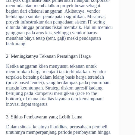
Banyak organisasi-baik pemerintah maupun korporasi-
menunda atau membatalkan proyek besar sebagai
bagian dari efisiensi anggaran. Akibatnya, vendor
kehilangan sumber pendapatan signifikan. Misalnya,
proyek infrastruktur dan pengadaan sistem IT sering
ditunda hingga prioritas fiskal membaik. Hal ini memicu
gangguan pada arus kas, sehingga vendor harus
menahan biaya tetap (rent, gaji) meski pendapatan
berkurang.
2. Meningkatnya Tekanan Persaingan Harga
Ketika anggaran klien menyusut, tekanan untuk
menurunkan harga menjadi tak terhindarkan. Vendor
terpaksa bersaing dalam lelang basis harga terendah
(price-based tender), yang berdampak pada penurunan
margin keuntungan. Strategi diskon agresif kadang
berujung pada kompetisi merugikan (race-to-the-
bottom), di mana kualitas layanan dan kemampuan
inovasi dapat tergerus.
3. Siklus Pembayaran yang Lebih Lama
Dalam situasi ketatnya likuiditas, perusahaan pembeli
umumnya memperpanjang periode pembayaran hingga