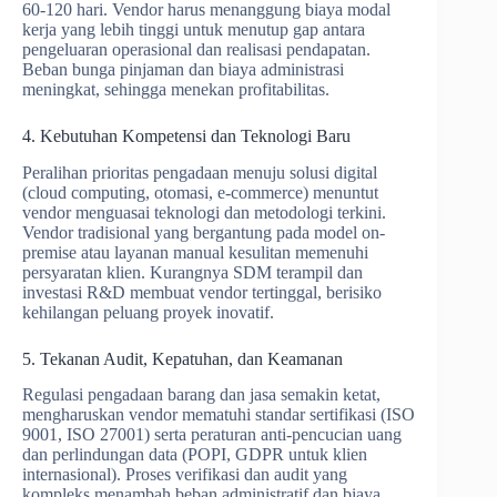
60-120 hari. Vendor harus menanggung biaya modal
kerja yang lebih tinggi untuk menutup gap antara
pengeluaran operasional dan realisasi pendapatan.
Beban bunga pinjaman dan biaya administrasi
meningkat, sehingga menekan profitabilitas.
4. Kebutuhan Kompetensi dan Teknologi Baru
Peralihan prioritas pengadaan menuju solusi digital
(cloud computing, otomasi, e-commerce) menuntut
vendor menguasai teknologi dan metodologi terkini.
Vendor tradisional yang bergantung pada model on-
premise atau layanan manual kesulitan memenuhi
persyaratan klien. Kurangnya SDM terampil dan
investasi R&D membuat vendor tertinggal, berisiko
kehilangan peluang proyek inovatif.
5. Tekanan Audit, Kepatuhan, dan Keamanan
Regulasi pengadaan barang dan jasa semakin ketat,
mengharuskan vendor mematuhi standar sertifikasi (ISO
9001, ISO 27001) serta peraturan anti-pencucian uang
dan perlindungan data (POPI, GDPR untuk klien
internasional). Proses verifikasi dan audit yang
kompleks menambah beban administratif dan biaya