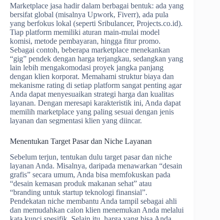
Marketplace jasa hadir dalam berbagai bentuk: ada yang
bersifat global (misalnya Upwork, Fiverr), ada pula
yang berfokus lokal (seperti Sribulancer, Projects.co.id).
Tiap platform memiliki aturan main-mulai model
komisi, metode pembayaran, hingga fitur promo.
Sebagai contoh, beberapa marketplace menekankan
“gig” pendek dengan harga terjangkau, sedangkan yang
lain lebih mengakomodasi proyek jangka panjang
dengan klien korporat. Memahami struktur biaya dan
mekanisme rating di setiap platform sangat penting agar
Anda dapat menyesuaikan strategi harga dan kualitas
layanan. Dengan meresapi karakteristik ini, Anda dapat
memilih marketplace yang paling sesuai dengan jenis
layanan dan segmentasi klien yang diincar.
Menentukan Target Pasar dan Niche Layanan
Sebelum terjun, tentukan dulu target pasar dan niche
layanan Anda. Misalnya, daripada menawarkan “desain
grafis” secara umum, Anda bisa memfokuskan pada
“desain kemasan produk makanan sehat” atau
“branding untuk startup teknologi finansial”.
Pendekatan niche membantu Anda tampil sebagai ahli
dan memudahkan calon klien menemukan Anda melalui
kata kunci spesifik. Selain itu, harga yang bisa Anda