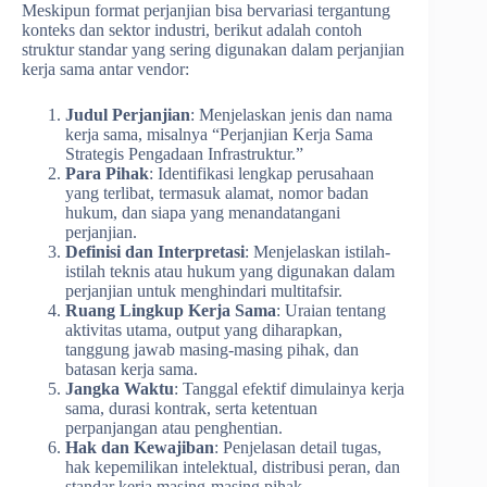
Meskipun format perjanjian bisa bervariasi tergantung
konteks dan sektor industri, berikut adalah contoh
struktur standar yang sering digunakan dalam perjanjian
kerja sama antar vendor:
Judul Perjanjian
: Menjelaskan jenis dan nama
kerja sama, misalnya “Perjanjian Kerja Sama
Strategis Pengadaan Infrastruktur.”
Para Pihak
: Identifikasi lengkap perusahaan
yang terlibat, termasuk alamat, nomor badan
hukum, dan siapa yang menandatangani
perjanjian.
Definisi dan Interpretasi
: Menjelaskan istilah-
istilah teknis atau hukum yang digunakan dalam
perjanjian untuk menghindari multitafsir.
Ruang Lingkup Kerja Sama
: Uraian tentang
aktivitas utama, output yang diharapkan,
tanggung jawab masing-masing pihak, dan
batasan kerja sama.
Jangka Waktu
: Tanggal efektif dimulainya kerja
sama, durasi kontrak, serta ketentuan
perpanjangan atau penghentian.
Hak dan Kewajiban
: Penjelasan detail tugas,
hak kepemilikan intelektual, distribusi peran, dan
standar kerja masing-masing pihak.