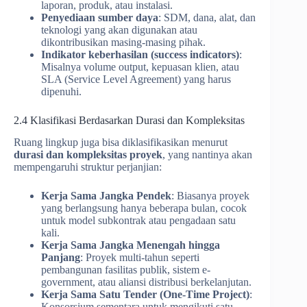
laporan, produk, atau instalasi.
Penyediaan sumber daya
: SDM, dana, alat, dan
teknologi yang akan digunakan atau
dikontribusikan masing-masing pihak.
Indikator keberhasilan (success indicators)
:
Misalnya volume output, kepuasan klien, atau
SLA (Service Level Agreement) yang harus
dipenuhi.
2.4 Klasifikasi Berdasarkan Durasi dan Kompleksitas
Ruang lingkup juga bisa diklasifikasikan menurut
durasi dan kompleksitas proyek
, yang nantinya akan
mempengaruhi struktur perjanjian:
Kerja Sama Jangka Pendek
: Biasanya proyek
yang berlangsung hanya beberapa bulan, cocok
untuk model subkontrak atau pengadaan satu
kali.
Kerja Sama Jangka Menengah hingga
Panjang
: Proyek multi-tahun seperti
pembangunan fasilitas publik, sistem e-
government, atau aliansi distribusi berkelanjutan.
Kerja Sama Satu Tender (One-Time Project)
:
Konsorsium sementara untuk mengikuti satu