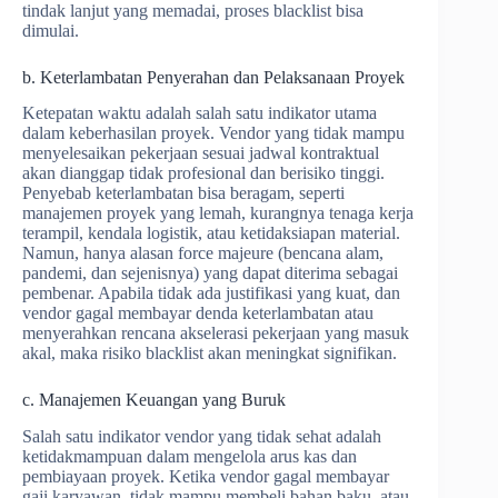
tindak lanjut yang memadai, proses blacklist bisa
dimulai.
b. Keterlambatan Penyerahan dan Pelaksanaan Proyek
Ketepatan waktu adalah salah satu indikator utama
dalam keberhasilan proyek. Vendor yang tidak mampu
menyelesaikan pekerjaan sesuai jadwal kontraktual
akan dianggap tidak profesional dan berisiko tinggi.
Penyebab keterlambatan bisa beragam, seperti
manajemen proyek yang lemah, kurangnya tenaga kerja
terampil, kendala logistik, atau ketidaksiapan material.
Namun, hanya alasan force majeure (bencana alam,
pandemi, dan sejenisnya) yang dapat diterima sebagai
pembenar. Apabila tidak ada justifikasi yang kuat, dan
vendor gagal membayar denda keterlambatan atau
menyerahkan rencana akselerasi pekerjaan yang masuk
akal, maka risiko blacklist akan meningkat signifikan.
c. Manajemen Keuangan yang Buruk
Salah satu indikator vendor yang tidak sehat adalah
ketidakmampuan dalam mengelola arus kas dan
pembiayaan proyek. Ketika vendor gagal membayar
gaji karyawan, tidak mampu membeli bahan baku, atau