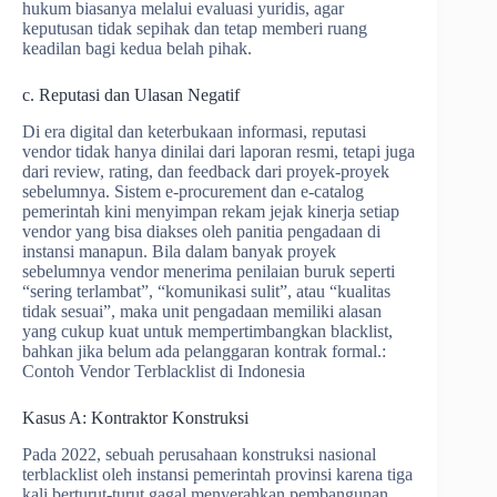
hukum biasanya melalui evaluasi yuridis, agar
keputusan tidak sepihak dan tetap memberi ruang
keadilan bagi kedua belah pihak.
c. Reputasi dan Ulasan Negatif
Di era digital dan keterbukaan informasi, reputasi
vendor tidak hanya dinilai dari laporan resmi, tetapi juga
dari review, rating, dan feedback dari proyek-proyek
sebelumnya. Sistem e-procurement dan e-catalog
pemerintah kini menyimpan rekam jejak kinerja setiap
vendor yang bisa diakses oleh panitia pengadaan di
instansi manapun. Bila dalam banyak proyek
sebelumnya vendor menerima penilaian buruk seperti
“sering terlambat”, “komunikasi sulit”, atau “kualitas
tidak sesuai”, maka unit pengadaan memiliki alasan
yang cukup kuat untuk mempertimbangkan blacklist,
bahkan jika belum ada pelanggaran kontrak formal.:
Contoh Vendor Terblacklist di Indonesia
Kasus A: Kontraktor Konstruksi
Pada 2022, sebuah perusahaan konstruksi nasional
terblacklist oleh instansi pemerintah provinsi karena tiga
kali berturut-turut gagal menyerahkan pembangunan