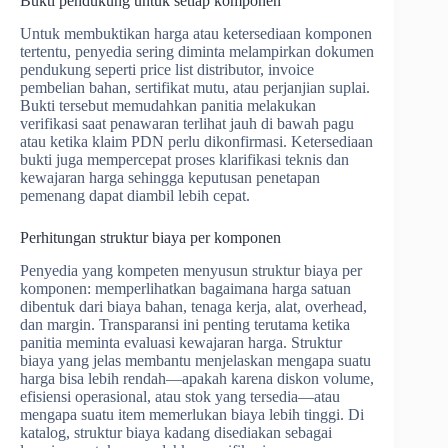
Bukti pendukung untuk setiap komponen
Untuk membuktikan harga atau ketersediaan komponen
tertentu, penyedia sering diminta melampirkan dokumen
pendukung seperti price list distributor, invoice
pembelian bahan, sertifikat mutu, atau perjanjian suplai.
Bukti tersebut memudahkan panitia melakukan
verifikasi saat penawaran terlihat jauh di bawah pagu
atau ketika klaim PDN perlu dikonfirmasi. Ketersediaan
bukti juga mempercepat proses klarifikasi teknis dan
kewajaran harga sehingga keputusan penetapan
pemenang dapat diambil lebih cepat.
Perhitungan struktur biaya per komponen
Penyedia yang kompeten menyusun struktur biaya per
komponen: memperlihatkan bagaimana harga satuan
dibentuk dari biaya bahan, tenaga kerja, alat, overhead,
dan margin. Transparansi ini penting terutama ketika
panitia meminta evaluasi kewajaran harga. Struktur
biaya yang jelas membantu menjelaskan mengapa suatu
harga bisa lebih rendah—apakah karena diskon volume,
efisiensi operasional, atau stok yang tersedia—atau
mengapa suatu item memerlukan biaya lebih tinggi. Di
katalog, struktur biaya kadang disediakan sebagai