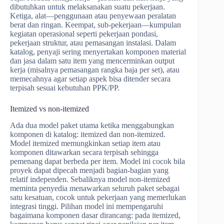
dibutuhkan untuk melaksanakan suatu pekerjaan.
Ketiga, alat—penggunaan atau penyewaan peralatan
berat dan ringan. Keempat, sub-pekerjaan—kumpulan
kegiatan operasional seperti pekerjaan pondasi,
pekerjaan struktur, atau pemasangan instalasi. Dalam
katalog, penyaji sering menyertakan komponen material
dan jasa dalam satu item yang mencerminkan output
kerja (misalnya pemasangan rangka baja per set), atau
memecahnya agar setiap aspek bisa ditender secara
terpisah sesuai kebutuhan PPK/PP.
Itemized vs non-itemized
Ada dua model paket utama ketika menggabungkan
komponen di katalog: itemized dan non-itemized.
Model itemized memungkinkan setiap item atau
komponen ditawarkan secara terpisah sehingga
pemenang dapat berbeda per item. Model ini cocok bila
proyek dapat dipecah menjadi bagian-bagian yang
relatif independen. Sebaliknya model non-itemized
meminta penyedia menawarkan seluruh paket sebagai
satu kesatuan, cocok untuk pekerjaan yang memerlukan
integrasi tinggi. Pilihan model ini mempengaruhi
bagaimana komponen dasar dirancang: pada itemized,