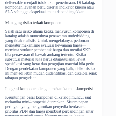
deliverable menjadi tolok ukur penerimaan. Di katalog,
komponen layanan perlu disertai indikator kinerja atau
SLA sehingga ekspektasi mutu dapat ditegakkan.
Managing risiko terkait komponen
Salah satu risiko utama ketika menyusun komponen di
katalog adalah munculnya penawaran underbidding
yang tidak realistis. Untuk mengelolanya, pedoman
mengatur mekanisme evaluasi kewajaran harga—
meminta struktur pembentuk harga dan menilai SKP
bila penawaran di bawah ambang tertentu. Risiko
substitusi material juga harus ditanggulangi lewat
spesifikasi yang ketat dan pengujian material bila perlu.
Dengan pendekatan komponen yang baik, risiko-risiko
ini menjadi lebih mudah diidentifikasi dan dikelola sejak
tahapan pengadaan.
Integrasi komponen dengan mekanika mini-kompetisi
Keuntungan besar komponen di katalog muncul saat
mekanika mini-kompetisi diterapkan. Sistem papan
peringkat yang mengurutkan penyedia berdasarkan
prioritas PDN dan harga membuat perbandingan antar
penawar menjadi cepat. Namun proses ini hanya