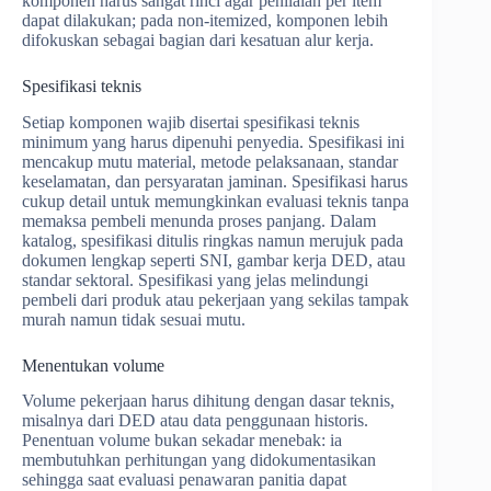
komponen harus sangat rinci agar penilaian per item
dapat dilakukan; pada non-itemized, komponen lebih
difokuskan sebagai bagian dari kesatuan alur kerja.
Spesifikasi teknis
Setiap komponen wajib disertai spesifikasi teknis
minimum yang harus dipenuhi penyedia. Spesifikasi ini
mencakup mutu material, metode pelaksanaan, standar
keselamatan, dan persyaratan jaminan. Spesifikasi harus
cukup detail untuk memungkinkan evaluasi teknis tanpa
memaksa pembeli menunda proses panjang. Dalam
katalog, spesifikasi ditulis ringkas namun merujuk pada
dokumen lengkap seperti SNI, gambar kerja DED, atau
standar sektoral. Spesifikasi yang jelas melindungi
pembeli dari produk atau pekerjaan yang sekilas tampak
murah namun tidak sesuai mutu.
Menentukan volume
Volume pekerjaan harus dihitung dengan dasar teknis,
misalnya dari DED atau data penggunaan historis.
Penentuan volume bukan sekadar menebak: ia
membutuhkan perhitungan yang didokumentasikan
sehingga saat evaluasi penawaran panitia dapat