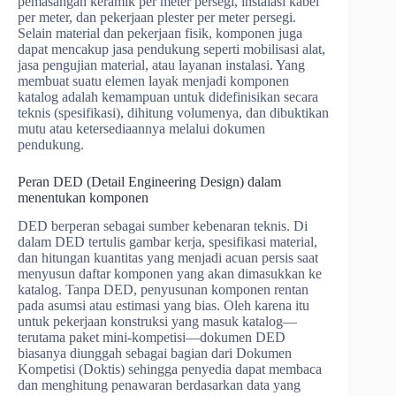
pemasangan keramik per meter persegi, instalasi kabel
per meter, dan pekerjaan plester per meter persegi.
Selain material dan pekerjaan fisik, komponen juga
dapat mencakup jasa pendukung seperti mobilisasi alat,
jasa pengujian material, atau layanan instalasi. Yang
membuat suatu elemen layak menjadi komponen
katalog adalah kemampuan untuk didefinisikan secara
teknis (spesifikasi), dihitung volumenya, dan dibuktikan
mutu atau ketersediaannya melalui dokumen
pendukung.
Peran DED (Detail Engineering Design) dalam
menentukan komponen
DED berperan sebagai sumber kebenaran teknis. Di
dalam DED tertulis gambar kerja, spesifikasi material,
dan hitungan kuantitas yang menjadi acuan persis saat
menyusun daftar komponen yang akan dimasukkan ke
katalog. Tanpa DED, penyusunan komponen rentan
pada asumsi atau estimasi yang bias. Oleh karena itu
untuk pekerjaan konstruksi yang masuk katalog—
terutama paket mini-kompetisi—dokumen DED
biasanya diunggah sebagai bagian dari Dokumen
Kompetisi (Doktis) sehingga penyedia dapat membaca
dan menghitung penawaran berdasarkan data yang