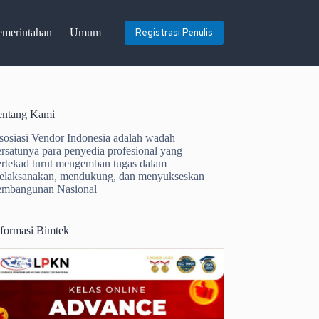
emerintahan
Umum
Registrasi Penulis
entang Kami
sosiasi Vendor Indonesia adalah wadah
ersatunya para penyedia profesional yang
ertekad turut mengemban tugas dalam
elaksanakan, mendukung, dan menyukseskan
embangunan Nasional
nformasi Bimtek