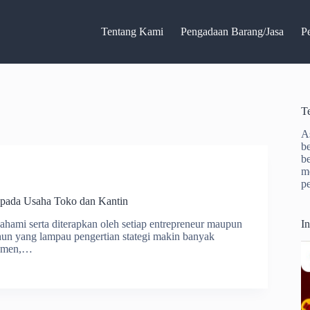
Tentang Kami
Pengadaan Barang/Jasa
P
T
A
b
b
m
p
 pada Usaha Toko dan Kantin
ahami serta diterapkan oleh setiap entrepreneur maupun
I
ahun yang lampau pengertian stategi makin banyak
jemen,…