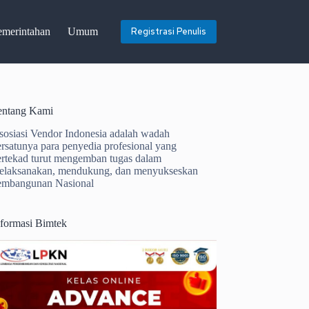
emerintahan
Umum
Registrasi Penulis
entang Kami
sosiasi Vendor Indonesia adalah wadah
ersatunya para penyedia profesional yang
ertekad turut mengemban tugas dalam
elaksanakan, mendukung, dan menyukseskan
embangunan Nasional
nformasi Bimtek