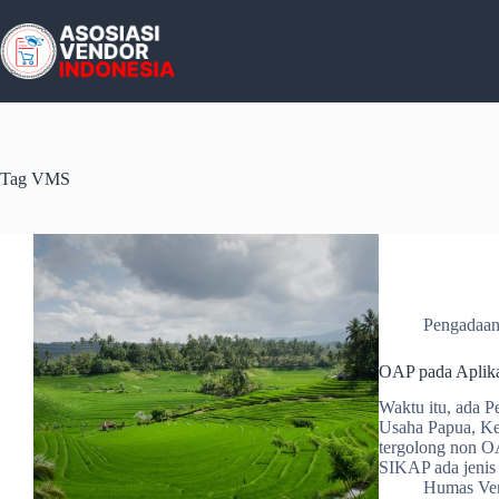
Skip
to
content
Tag
VMS
Pengadaan
OAP pada Aplik
Waktu itu, ada P
Usaha Papua, Ke
tergolong non O
SIKAP ada jeni
Humas Ven