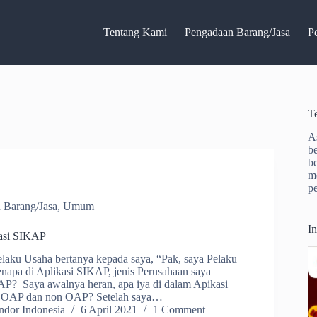
Tentang Kami
Pengadaan Barang/Jasa
P
T
A
b
b
m
p
 Barang/Jasa
,
Umum
I
asi SIKAP
elaku Usaha bertanya kepada saya, “Pak, saya Pelaku
napa di Aplikasi SIKAP, jenis Perusahaan saya
AP? Saya awalnya heran, apa iya di dalam Apikasi
s OAP dan non OAP? Setelah saya…
dor Indonesia
6 April 2021
1 Comment