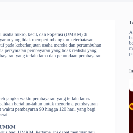
T
A
agi usaha mikro, kecil, dan koperasi (UMKM) di
b
ayaran yang tidak mempertimbangkan keterbatasan
b
tif pada keberlanjutan usaha mereka dan pertumbuhan
m
a persyaratan pembayaran yang tidak realistis yang
p
bayaran yang terlalu lama dan penundaan pembayaran
I
 oleh jangka waktu pembayaran yang terlalu lama.
ahkan bertahun-tahun untuk menerima pembayaran
an waktu pembayaran 90 hingga 120 hari, yang bagi
erat.
gi UMKM
serius bagi UMKM. Pertama, ini dapat mengganggu