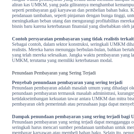
aliran kas UMKM, yang pada gilirannya menghambat kemampu
seperti pembayaran gaji karyawan dan pembelian bahan baku
pendanaan tambahan, seperti pinjaman dengan bunga tinggi, untuk
meningkatkan beban utang dan mengurangi profitabilitas mereka
bisnis baru karena keterbatasan finansial yang disebabkan oleh 
Contoh persyaratan pembayaran yang tidak realistis terkai
Sebagai contoh, dalam sektor konstruksi, seringkali UMKM dih
realistis. Mereka harus menunggu berbulan-bulan, bahkan bert
yang telah mereka selesaikan. Jangka waktu pembayaran yang la
UMKM, terutama yang memiliki keterbatasan modal.
Penundaan Pembayaran yang Sering Terjadi
Penyebab penundaan pembayaran yang sering terjadi
Penundaan pembayaran adalah masalah umum yang dihadapi o
penundaan pembayaran termasuk masalah administrasi, kurangn
ketidakseimbangan kekuatan tawar antara UMKM dan mitra bisni
pembayaran oleh pemerintah atau perusahaan juga dapat menye
Dampak penundaan pembayaran yang sering terjadi bag
Penundaan pembayaran yang sering terjadi dapat mengganggu
seringkali harus mencari sumber pendanaan tambahan untuk mem
membayar karyawan atau membeli bahan baku. Selain itu, pen