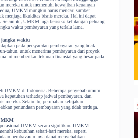
an mereka untuk memenuhi kewajiban keuangan
. Kedua, UMKM mungkin harus mencari sumber
 menjaga likuiditas bisnis mereka. Hal ini dapat
. Selain itu, UMKM juga berisiko kehilangan peluang
jangka waktu pembayaran yang terlalu lama.
t jangka waktu
adapkan pada persyaratan pembayaran yang tidak
ahun-tahun, untuk menerima pembayaran dari proyek
ma ini memberikan tekanan finansial yang besar pada
leh UMKM di Indonesia. Beberapa penyebab umum
ya kepatuhan terhadap jadwal pembayaran, dan
s mereka. Selain itu, perubahan kebijakan
babkan penundaan pembayaran yang tidak terduga.
i UMKM
 operasional UMKM secara signifikan. UMKM
enuhi kebutuhan sehari-hari mereka, seperti
undaan pembayaran juga dapat menyebabkan