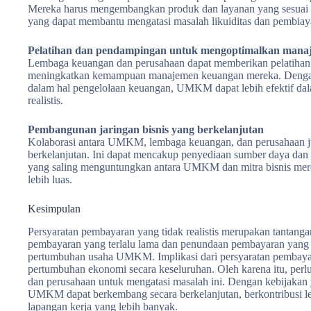
Mereka harus mengembangkan produk dan layanan yang sesua
yang dapat membantu mengatasi masalah likuiditas dan pembiay
Pelatihan dan pendampingan untuk mengoptimalkan ma
Lembaga keuangan dan perusahaan dapat memberikan pelatih
meningkatkan kemampuan manajemen keuangan mereka. Dengan 
dalam hal pengelolaan keuangan, UMKM dapat lebih efektif da
realistis.
Pembangunan jaringan bisnis yang berkelanjutan
Kolaborasi antara UMKM, lembaga keuangan, dan perusahaan ju
berkelanjutan. Ini dapat mencakup penyediaan sumber daya d
yang saling menguntungkan antara UMKM dan mitra bisnis mere
lebih luas.
Kesimpulan
Persyaratan pembayaran yang tidak realistis merupakan tantan
pembayaran yang terlalu lama dan penundaan pembayaran yang 
pertumbuhan usaha UMKM. Implikasi dari persyaratan pembayaran
pertumbuhan ekonomi secara keseluruhan. Oleh karena itu, perl
dan perusahaan untuk mengatasi masalah ini. Dengan kebijakan 
UMKM dapat berkembang secara berkelanjutan, berkontribusi le
lapangan kerja yang lebih banyak.