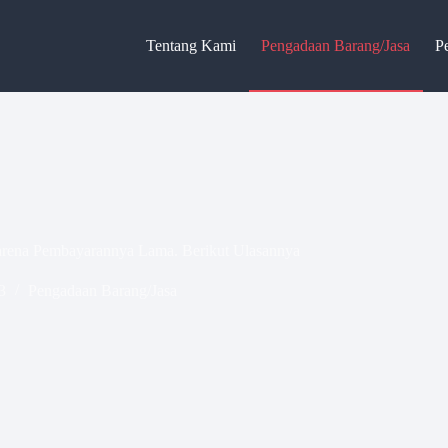
Tentang Kami
Pengadaan Barang/Jasa
P
arena Pembayarannya Lama. Berikut Ulasannya
3
Pengadaan Barang/Jasa