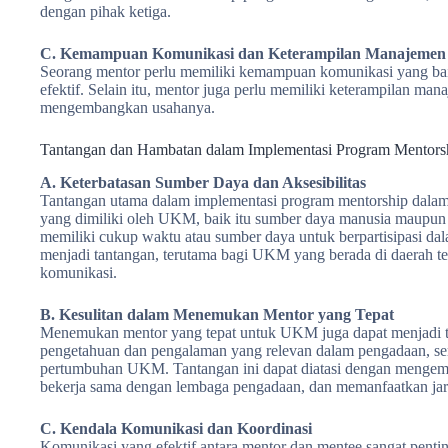
dengan pihak ketiga.
C. Kemampuan Komunikasi dan Keterampilan Manajemen
Seorang mentor perlu memiliki kemampuan komunikasi yang baik
efektif. Selain itu, mentor juga perlu memiliki keterampilan
mengembangkan usahanya.
Tantangan dan Hambatan dalam Implementasi Program Mento
A. Keterbatasan Sumber Daya dan Aksesibilitas
Tantangan utama dalam implementasi program mentorship dala
yang dimiliki oleh UKM, baik itu sumber daya manusia maupun
memiliki cukup waktu atau sumber daya untuk berpartisipasi dala
menjadi tantangan, terutama bagi UKM yang berada di daerah terp
komunikasi.
B. Kesulitan dalam Menemukan Mentor yang Tepat
Menemukan mentor yang tepat untuk UKM juga dapat menjadi ta
pengetahuan dan pengalaman yang relevan dalam pengadaan, s
pertumbuhan UKM. Tantangan ini dapat diatasi dengan mengemb
bekerja sama dengan lembaga pengadaan, dan memanfaatkan jari
C. Kendala Komunikasi dan Koordinasi
Komunikasi yang efektif antara mentor dan mentee sangat pent