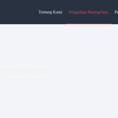
Tentang Kami
Pengadaan Barang/Jasa
P
entorship dalam Pengadaan
3
Pengadaan Barang/Jasa