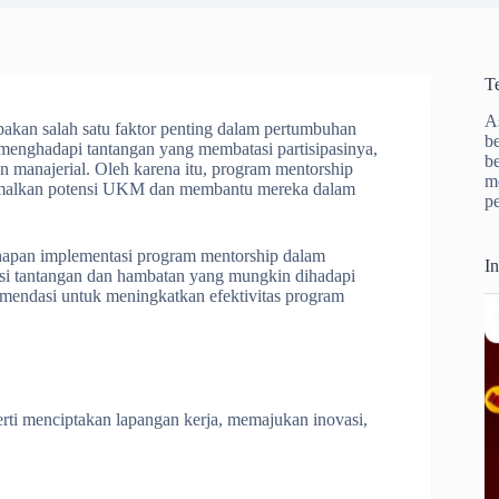
T
A
kan salah satu faktor penting dalam pertumbuhan
b
enghadapi tantangan yang membatasi partisipasinya,
b
n manajerial. Oleh karena itu, program mentorship
m
timalkan potensi UKM dan membantu mereka dalam
p
tahapan implementasi program mentorship dalam
I
kasi tantangan dan hambatan yang mungkin dihadapi
mendasi untuk meningkatkan efektivitas program
ti menciptakan lapangan kerja, memajukan inovasi,