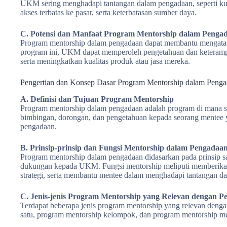
UKM sering menghadapi tantangan dalam pengadaan, seperti ku
akses terbatas ke pasar, serta keterbatasan sumber daya.
C. Potensi dan Manfaat Program Mentorship dalam Peng
Program mentorship dalam pengadaan dapat membantu mengatas
program ini, UKM dapat memperoleh pengetahuan dan keterampil
serta meningkatkan kualitas produk atau jasa mereka.
Pengertian dan Konsep Dasar Program Mentorship dalam Peng
A. Definisi dan Tujuan Program Mentorship
Program mentorship dalam pengadaan adalah program di mana 
bimbingan, dorongan, dan pengetahuan kepada seorang mentee
pengadaan.
B. Prinsip-prinsip dan Fungsi Mentorship dalam Pengadaa
Program mentorship dalam pengadaan didasarkan pada prinsip sa
dukungan kepada UKM. Fungsi mentorship meliputi memberik
strategi, serta membantu mentee dalam menghadapi tantangan d
C. Jenis-jenis Program Mentorship yang Relevan dengan
Terdapat beberapa jenis program mentorship yang relevan deng
satu, program mentorship kelompok, dan program mentorship mel