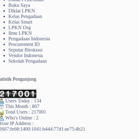
Buku Saya
Diklat LPKN
Kelas Pengadaan
Kelas Smart
LPKN Org
Ilmu LPKN
Pengadaan Indonesia
Procurement ID
Seputar Birokrasi
Vendor Indonesia
Sekolah Pengadaan
tatistik Pengunjung
Users Today : 134
This Month : 807
Total Users : 217001
Who's Online : 2
Your IP Address :
2607:fe68:1400:1041:b444:77d1:ae75:4b21