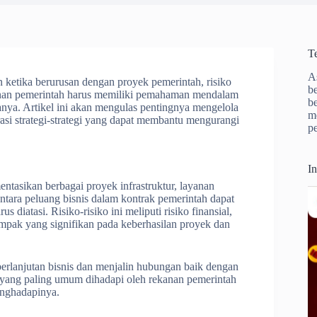
T
A
n ketika berurusan dengan proyek pemerintah, risiko
b
kanan pemerintah harus memiliki pemahaman mendalam
b
lanya. Artikel ini akan mengulas pentingnya mengelola
m
asi strategi-strategi yang dapat membantu mengurangi
p
I
ntasikan berbagai proyek infrastruktur, layanan
entara peluang bisnis dalam kontrak pemerintah dapat
iatasi. Risiko-risiko ini meliputi risiko finansial,
ampak yang signifikan pada keberhasilan proyek dan
berlanjutan bisnis dan menjalin hubungan baik dengan
iko yang paling umum dihadapi oleh rekanan pemerintah
enghadapinya.