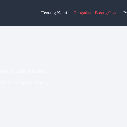
Tentang Kami
Pengadaan Barang/Jasa
P
sebagai Rekanan Pemerintah
 2023
Pengadaan Barang/Jasa