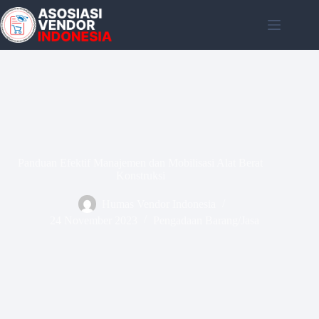
Skip
to
content
Panduan Efektif Manajemen dan Mobilisasi Alat Berat
Konstruksi
Humas Vendor Indonesia
24 November 2023
Pengadaan Barang/Jasa