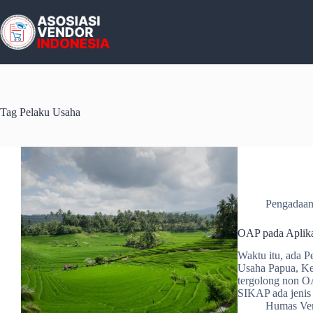
Skip
to
content
Tag
Pelaku Usaha
Pengadaan
OAP pada Aplik
Waktu itu, ada P
Usaha Papua, Ke
tergolong non O
SIKAP ada jeni
Humas Ven