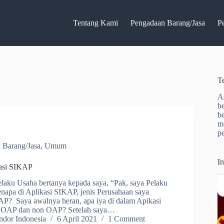
Tentang Kami
Pengadaan Barang/Jasa
P
T
A
b
b
m
p
 Barang/Jasa
,
Umum
I
asi SIKAP
elaku Usaha bertanya kepada saya, “Pak, saya Pelaku
napa di Aplikasi SIKAP, jenis Perusahaan saya
AP? Saya awalnya heran, apa iya di dalam Apikasi
s OAP dan non OAP? Setelah saya…
dor Indonesia
6 April 2021
1 Comment