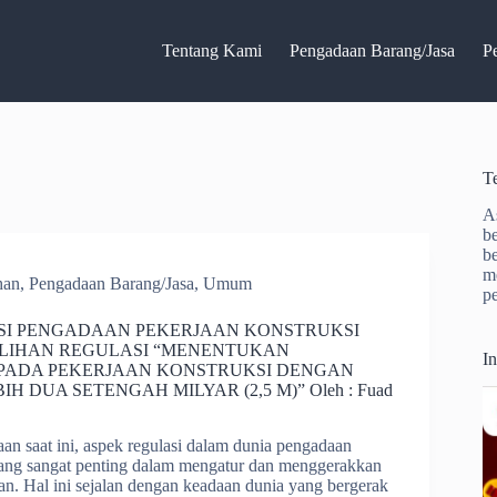
Tentang Kami
Pengadaan Barang/Jasa
P
T
A
b
b
m
han
,
Pengadaan Barang/Jasa
,
Umum
p
SI PENGADAAN PEKERJAAN KONSTRUKSI
LIHAN REGULASI “MENENTUKAN
I
 PADA PEKERJAAN KONSTRUKSI DENGAN
IH DUA SETENGAH MILYAR (2,5 M)” Oleh : Fuad
an saat ini, aspek regulasi dalam dunia pengadaan
ang sangat penting dalam mengatur dan menggerakkan
. Hal ini sejalan dengan keadaan dunia yang bergerak