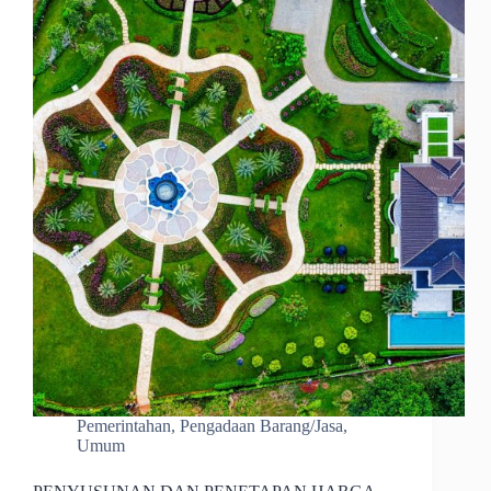
Pemerintahan
,
Pengadaan Barang/Jasa
,
Umum